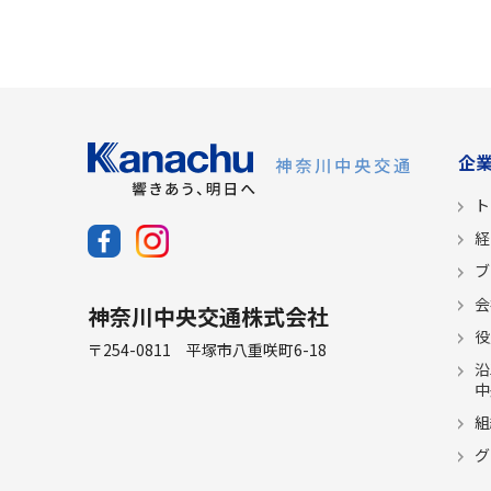
企
ト
経
ブ
会
神奈川中央交通株式会社
役
〒254-0811 平塚市八重咲町6-18
沿
中
組
グ