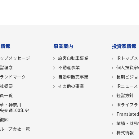
業情報
事業案内
投資家情報
ップメッセージ
旅客自動車事業
IRトップ
営理念
不動産事業
個人投資家
ランドマーク
自動車販売事業
長期ビジョ
社概要
その他の事業
IRニュース
員一覧
経営方針
革・神奈川
IRライブラ
央交通100年史
Translated
織図
業績・財務
ループ会社一覧
株式情報